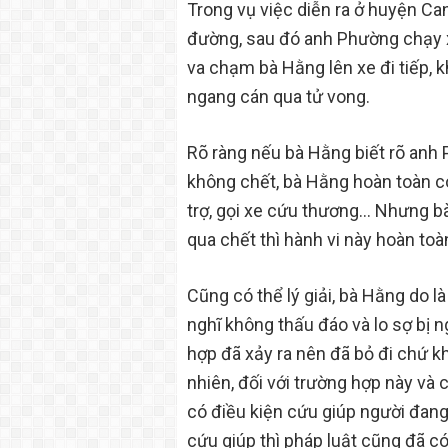
Trong vụ việc diễn ra ở huyện Can
đường, sau đó anh Phường chạy 
va chạm bà Hằng lên xe đi tiếp, 
ngang cán qua tử vong.
Rõ ràng nếu bà Hằng biết rõ anh
không chết, bà Hằng hoàn toàn c
trợ, gọi xe cứu thương… Nhưng bà
qua chết thì hành vi này hoàn toà
Cũng có thể lý giải, bà Hằng do l
nghĩ không thấu đáo và lo sợ bị 
hợp đã xảy ra nên đã bỏ đi chứ k
nhiên, đối với trường hợp này và
có điều kiện cứu giúp người đan
cứu giúp thì pháp luật cũng đã 