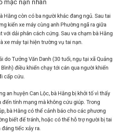
bỏ mặc nạn nhân
 bà Hằng còn có ba người khác đang ngủ. Sau tai
hứng kiến xe máy cùng anh Phường ngã ra giữa
sát với dải phân cách cứng. Sau va chạm bà Hằng
và xe máy tại hiện trường vụ tai nạn.
ải do Tưởng Văn Danh (30 tuổi, ngụ tại xã Quảng
Bình) điều khiển chạy tới cán qua người khiến
i cấp cứu.
g an huyện Can Lộc, bà Hằng bị khởi tố vì thấy
m đến tính mạng mà không cứu giúp. Trong
úp, bà Hằng có thể cảnh báo cho các phương
ng biết để tránh, hoặc có thể hỗ trợ người bị tai
 đáng tiếc xảy ra.