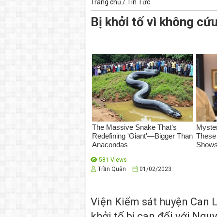
Trang chủ
/
Tin Tức
Bị khởi tố vì không cứ
581 Views
Trần Quân
01/02/2023
Viện Kiểm sát huyện Can L
khởi tố bị can đối với Ngu