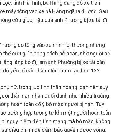
 Lộc, tỉnh Hà Tĩnh, bà Hằng đang đỗ xe trên
xe máy tông vào xe bà Hằng ngã ra đường. Sau
không cứu giúp, hậu quả anh Phường bị xe tải đi
 Phường có tông vào xe mình, bị thương nhưng
ó thể cứu giúp bằng cách hô hoán, nhờ người hỗ
 lẳng lặng bỏ đi, làm anh Phường bị xe tải cán
n đủ yếu tố cấu thành tội phạm tại điều 132.
à phụ nữ, trong lúc tinh thần hoảng loạn nên suy
người thân nạn nhân đuổi đánh như nhiều trường
hông hoàn toàn cố ý bỏ mặc người bị nạn. Tuy
 các trường hợp tương tự khi một người hoàn toàn
g bị nguy hiểm đến tính mạng mà bỏ mặc, không
có sự điều chỉnh để đảm bảo quyền được sống,