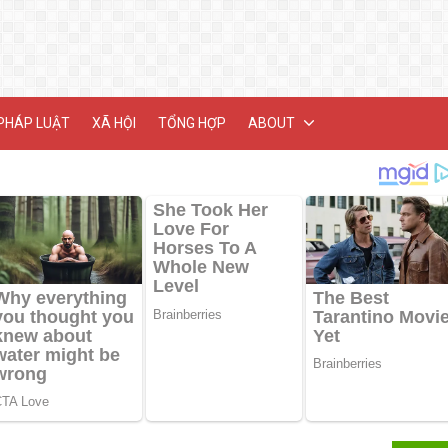
PHÁP LUẬT
XÃ HỘI
TỔNG HỢP
ABOUT