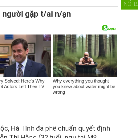
NỔI 
u người gặp t/ai n/ạn
ộc, Hà Tĩnh đã phê chuẩn quyết định
yễn Thị Hằng (32 tuổi, ngụ tại Mỹ