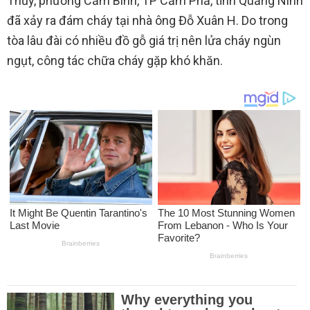
Thủy, phường Cẩm Bình, TP Cẩm Phả, tỉnh Quảng Ninh
đã xảy ra đám cháy tại nhà ông Đỗ Xuân H. Do trong
tòa lâu đài có nhiều đồ gỗ giá trị nên lửa cháy ngùn
ngụt, công tác chữa cháy gặp khó khăn.