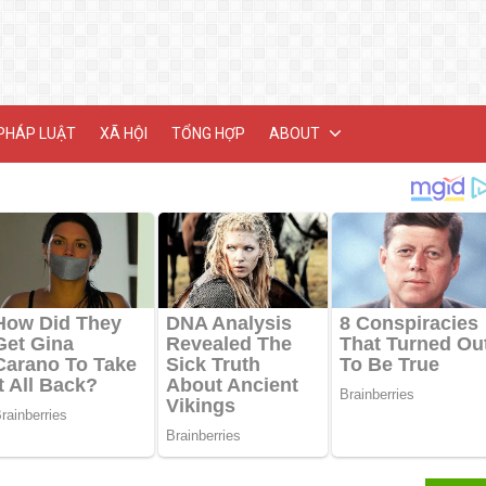
PHÁP LUẬT
XÃ HỘI
TỔNG HỢP
ABOUT