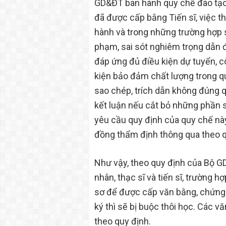
GD&ĐT ban hành quy chế đào tạo t
đã được cấp bằng Tiến sĩ, việc t
hành và trong những trường hợp s
phạm, sai sót nghiêm trọng dẫn
đáp ứng đủ điều kiện dự tuyển, c
kiện bảo đảm chất lượng trong qu
sao chép, trích dẫn không đúng q
kết luận nếu cắt bỏ những phần s
yêu cầu quy định của quy chế nà
đồng thẩm định thông qua theo q
Như vậy, theo quy định của Bộ GD
nhân, thạc sĩ và tiến sĩ, trường h
sơ để được cấp văn bằng, chứng 
ký thì sẽ bị buộc thôi học. Các v
theo quy định.