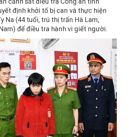
uan cảnh sát điều tra Công an tỉnh
ết định khởi tố bị can và thực hiện
 Na (44 tuổi, trú thị trấn Hà Lam,
am) để điều tra hành vi giết người.