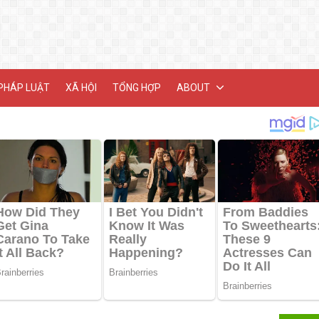
PHÁP LUẬT
XÃ HỘI
TỔNG HỢP
ABOUT