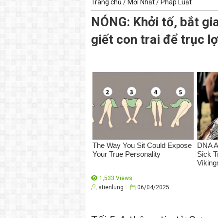
Trang chủ
/
Mới Nhất
/
Pháp Luật
NÓNG: Khởi tố, bắt g
giết con trai để trục l
1,533 Views
stienlung
06/04/2025