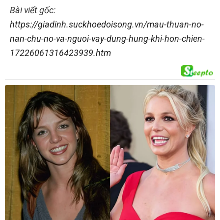
Bài viết gốc:
https://giadinh.suckhoedoisong.vn/mau-thuan-no-
nan-chu-no-va-nguoi-vay-dung-hung-khi-hon-chien-
17226061316423939.htm