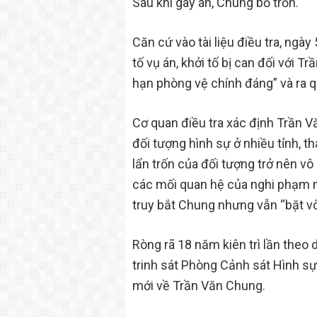
Sau khi gây án, Chung bỏ trốn.
Căn cứ vào tài liệu điều tra, ngà
tố vụ án, khởi tố bị can đối với T
hạn phòng vệ chính đáng” và ra q
Cơ quan điều tra xác định Trần 
đối tượng hình sự ở nhiều tỉnh, 
lẩn trốn của đối tượng trở nên v
các mối quan hệ của nghi phạm n
truy bắt Chung nhưng vẫn “bặt vô
Ròng rã 18 năm kiên trì lần theo 
trinh sát Phòng Cảnh sát Hình s
mới về Trần Văn Chung.