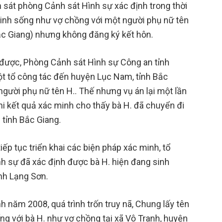
nh sát phòng Cảnh sát Hình sự xác định trong thời
sinh sống như vợ chồng với một người phụ nữ tên
Bắc Giang) nhưng không đăng ký kết hôn.
 được, Phòng Cảnh sát Hình sự Công an tỉnh
t tổ công tác đến huyện Lục Nam, tỉnh Bắc
người phụ nữ tên H.. Thế nhưng vụ án lại một lần
hi kết quả xác minh cho thấy bà H. đã chuyển đi
 tỉnh Bắc Giang.
ếp tục triển khai các biện pháp xác minh, tổ
h sự đã xác định được bà H. hiện đang sinh
ỉnh Lạng Sơn.
nh năm 2008, quá trình trốn truy nã, Chung lấy tên
ng với bà H. như vợ chồng tại xã Vô Tranh, huyện