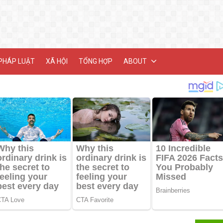
PHÁP LUẬT
XÃ HỘI
TỔNG HỢP
ABOUT