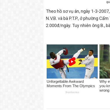
qu
Theo hồ sơ vụ án, ngày 1-3-2007
N.V.B. và bà P.T.P., ở phường Cẩm
2.000đ/ngày. Tuy nhiên ông B., bà