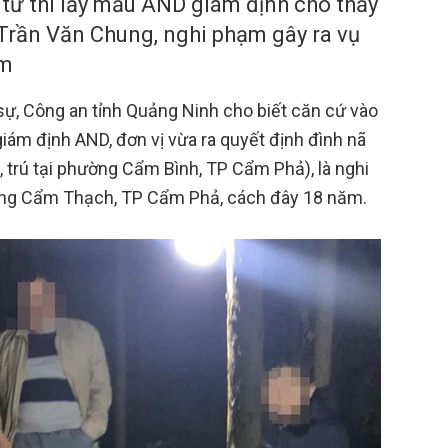
 tử thi lấy mẫu AND giám định cho thấy
Trần Văn Chung, nghi phạm gây ra vụ
ăm
sự, Công an tỉnh Quảng Ninh cho biết căn cứ vào
 giám định AND, đơn vị vừa ra quyết định đình nã
 trú tại phường Cẩm Bình, TP Cẩm Phả), là nghi
ường Cẩm Thạch, TP Cẩm Phả, cách đây 18 năm.