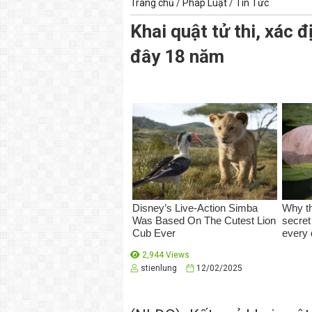
Trang chủ
/
Pháp Luật
/
Tin Tức
Khai quật tử thi, xác 
đây 18 năm
2,944 Views
stienlung
12/02/2025