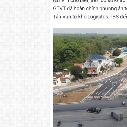
(GTVT) cho biết, trên cơ sở khảo 
GTVT đã hoàn chỉnh phương án t
Tân Vạn từ kho Logisitcs TBS đế