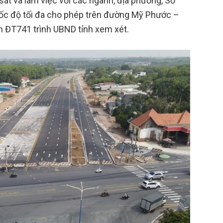
sát và làm việc với các ngành, địa phương, Sở
ốc độ tối đa cho phép trên đường Mỹ Phước –
n ĐT741 trình UBND tỉnh xem xét.