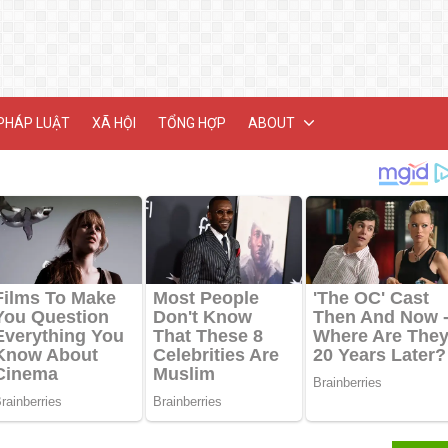
PHÁP LUẬT
XÃ HỘI
TỔNG HỢP
ABOUT