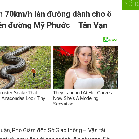
NỔI 
ên 70km/h làn đường dành cho ô
rên đường Mỹ Phước – Tân Vạn
uận, Phó Giám đốc Sở Giao thông – Vận tải