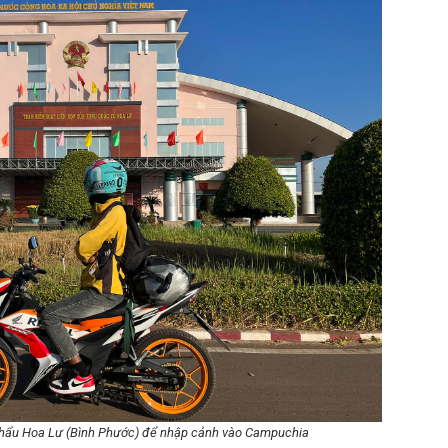
hẩu Hoa Lư (Bình Phước) để nhập cảnh vào Campuchia