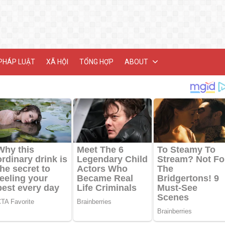
PHÁP LUẬT
XÃ HỘI
TỔNG HỢP
ABOUT