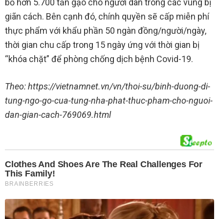
bổ hơn 5.700 tấn gạo cho người dân trong các vùng bị
giãn cách. Bên cạnh đó, chính quyền sẽ cấp miễn phí
thực phẩm với khẩu phần 50 ngàn đồng/người/ngày,
thời gian chu cấp trong 15 ngày ứng với thời gian bị
“khóa chặt” để phòng chống dịch bệnh Covid-19.
Theo: https://vietnamnet.vn/vn/thoi-su/binh-duong-di-
tung-ngo-go-cua-tung-nha-phat-thuc-pham-cho-nguoi-
dan-gian-cach-769069.html