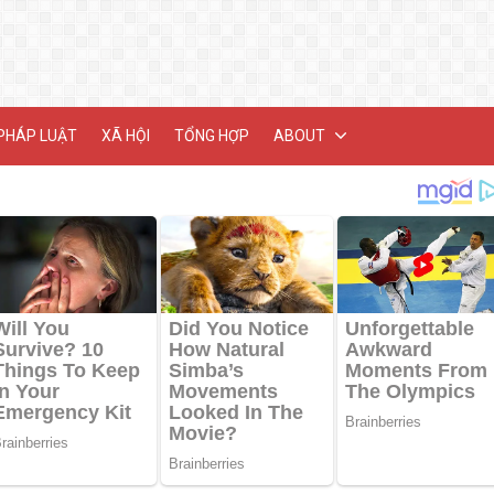
PHÁP LUẬT
XÃ HỘI
TỔNG HỢP
ABOUT